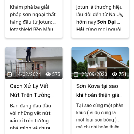
cho phòng tắm của 
Bạn với Sơn Ngoại
Che Phủ Tối Đa và
ngừa và khắc phục các
Khám phá ba giải 
Jotun là thương hiệu 
bạn.
Thất Jotun
Essence Dễ Lau
vấn đề này. Mời các
pháp sơn ngoại thất 
lâu đời đến từ Na Uy, 
bạn theo dõi nhé !
Chùi
hàng đầu từ Jotun: 
hôm nay 
Sơn Đại 
Jotashield Bền Màu 
Hải
 cùng mọi người 
Tối Ưu, Jotun Chống 
tìm hiểu về ba dòng 
Phai Màu Jotashield 
sơn hàng đầu của 
và Jotun Tough 
Jotun - Majestic, 
Shield - bảo vệ tối ưu 
Essence Che Phủ Tối 
cho ngôi nhà của 
Đa, và Essence Dễ 
bạn. Xin mời quý vị 
Lau Chùi - giải pháp 
14/02/2024
575
23/09/2023
751
cùng tìm hiểu với 
hoàn hảo cho mọi 
Cách Xử Lý Vết
Sơn Kova tại sao
Sơn Đại Hải bằng bài 
không gian sống 
Nứt Trên Tường
khi hoàn thiện giá
viết dưới đây nhé !
bằng bài chia sẻ 
Nhà Hiệu Quả
lại cao hơn so với
dưới đây nhé
Bạn đang đau đầu 
Tại sao cùng một phân
các hãng sơn
với những vết nứt 
khúc ( ví dụ cùng là
một loại sơn bóng )
xấu xí trên tường 
khác?
mà chi phí hoàn thiện
nhà mình và chưa 