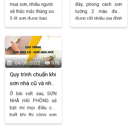
mua sơn, nhiều người
đây, phong cách sơn
sẽ thắc mắc thùng sơn
tường 2 màu đang
5 lít sơn được bao
được rất nhiều gia đình
nhiêu m2. Biết được
lựa chọn. Vậy sơn như
số liệu chính xác sẽ
thế nào để không bị
giúp bạn mua đúng
quê? Hãy cùng sơn
lượng sơn để sử dụng.
nhà hải phòng tìm hiểu
Sơn nhà Hải Phòng sẽ
bài viết sau nhé!
giải đáp thắc mắc đó
04/08/2022
976
cho mọi người.
Quy trình chuẩn khi
sơn nhà cũ và nhà
mới của Sơn Nhà
Ở bài viết sau, SƠN
Hải Phòng
NHÀ HẢI PHÒNG sẽ
bật mí mọi điều cần
biết khi thi công sơn
nhà mới và nhà cũ.