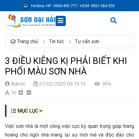
Hotline:
HP: 0904.492.777 - HCM: 0931.564.555
Trang chủ
Tin tức
Tư vấn sơn
3 ĐIỀU KIÊNG KỊ PHẢI BIẾT KHI
PHỐI MÀU SƠN NHÀ
Admin
27/05/2020 09:19:15
994
16
MỤC LỤC
Việc sơn nhà là một công việc cực kỳ quan trọng giúp trang
hoàng cho ngôi nhà mang lại sự mới mẻ và độc đáo cho