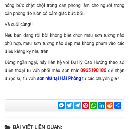
nóng bức chật chội trong căn phòng làm cho người trong
căn phòng đó luôn có cảm giác bức bối...
Và cuối cùng!!
Nếu bạn đang rối bời không biết chọn màu sơn tường nào
phù hợp, màu sơn tường nào đẹp mà không phạm vào các
điều kiêng kỵ nêu trên.
Đừng ngần ngại, hãy liên hệ với Đại lý Cao Hướng theo số
điện thoại tư vấn phối màu sơn nhà:
0965190186
để nhận
được sự tư vấn
sơn nhà tại Hải Phòng
từ các chuyên gia !
Messenger
Twitter
Telegram
Pinterest
WhatsApp
LinkedIn
Reddit
Sha
BÀI VIẾT LIÊN QUAN: