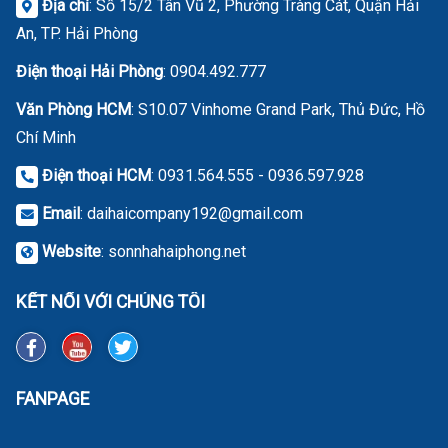
Địa chỉ
: Số 15/2 Tân Vũ 2, Phường Tràng Cát, Quận Hải
An, TP. Hải Phòng
Điện thoại Hải Phòng
:
0904.492.777
Văn Phòng HCM
: S10.07 Vinhome Grand Park, Thủ Đức, Hồ
Chí Minh
Điện thoại HCM
: 0931.564.555 - 0936.597.928
Email
:
daihaicompany192@gmail.com
Website
:
sonnhahaiphong.net
KẾT NỐI VỚI CHÚNG TÔI
FANPAGE