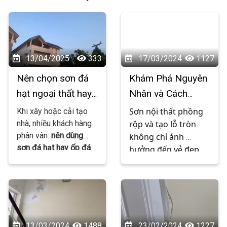
13/04/2025
333
17/03/2024
1127
Nên chọn sơn đá
Khám Phá Nguyên
hạt ngoại thất hay
Nhân và Cách
ốp đá thật? – Tư
Khắc Phục Hiện
Sơn nội thất phồng 
Khi xây hoặc cải tạo
vấn từ người trong
Tượng Sơn Nội
nhà, nhiều khách hàng
rộp và tạo lỗ tròn 
phân vân:
nên dùng
không chỉ ảnh 
nghề
Thất Phồng Rộp
sơn đá hạt hay ốp đá
hưởng đến vẻ đẹp 
và Tạo Lỗ Tròn
thật cho mặt tiền, trụ
của không gian sống 
cổng, tường rào...?
Cả
mà còn gây lo lắng 
hai đều có vẻ ngoài
cho gia chủ về chất 
sang trọng, bền bỉ và
lượng và độ bền của 
mang lại cảm giác “xịn
bức tường. Vậy 
sò”, nhưng khác nhau
nguyên nhân của 
13/03/2024
1488
23/02/2024
1227