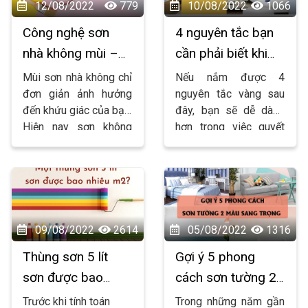
không sử dụng sơn lót
12/08/2022
779
10/08/2022
1066
Công nghệ sơn
4 nguyên tắc bạn
nhà không mùi –
cần phải biết khi
xu hướng của
chọn màu sơn nội
Mùi sơn nhà không chỉ
Nếu nắm được 4
tương lai
thất
đơn giản ảnh hưởng
nguyên tắc vàng sau
đến khứu giác của bạn.
đây, bạn sẽ dễ dàng
Hiện nay sơn không
hơn trong việc quyết
mùi đang là xu hướng
định màu sơn nội thất
dẫn dầu.
cho ngôi nhà của mình.
09/08/2022
2614
05/08/2022
1316
Thùng sơn 5 lít
Gợi ý 5 phong
sơn được bao
cách sơn tường 2
nhiêu m2?
màu sang trọng
Trước khi tính toán
Trong những năm gần