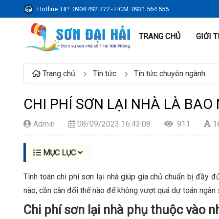
Hotline:
HP: 0904.492.777 - HCM: 0931.564.555
TRANG CHỦ
GIỚI 
Trang chủ
Tin tức
Tin tức chuyên ngành
CHI PHÍ SƠN LẠI NHÀ LÀ BAO
Admin
08/09/2023 16:43:08
911
1
MỤC LỤC
Tính toán chi phí sơn lại nhà giúp gia chủ chuẩn bị đầy
nào, cần cân đối thế nào để không vượt quá dự toán ngân s
Chi phí sơn lại nhà phụ thuộc vào n