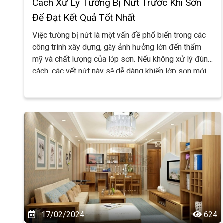
Cách Xử Lý Tường Bị Nứt Trước Khi Sơn
Để Đạt Kết Quả Tốt Nhất
Việc tường bị nứt là một vấn đề phổ biến trong các
công trình xây dựng, gây ảnh hưởng lớn đến thẩm
mỹ và chất lượng của lớp sơn. Nếu không xử lý đúng
cách, các vết nứt này sẽ dễ dàng khiến lớp sơn mới
bong tróc, không đều và nhanh chóng xuống cấp. Bài
viết dưới đây sẽ giúp bạn hiểu rõ cách xử lý tường
trước khi sơn để có được bức tường mịn màng, bền
đẹp và lâu dài. Đặc biệt, bạn có thể tìm thấy các vật
liệu sơn chất lượng tại
Đại lý Sơn Đại Hải
ở Hải
Phòng, nơi cung cấp các giải pháp sơn uy tín cho
mọi nhu cầu.
17/02/2024
624