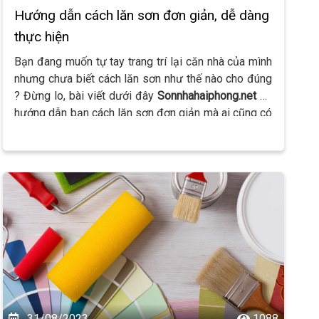
Hướng dẫn cách lăn sơn đơn giản, dễ dàng
thực hiện
Bạn đang muốn tự tay trang trí lại căn nhà của mình
nhưng chưa biết cách lăn sơn như thế nào cho đúng
? Đừng lo, bài viết dưới đây
Sonnhahaiphong.net
sẽ
hướng dẫn bạn cách lăn sơn đơn giản mà ai cũng có
thể thực hiện được. Hãy cùng chúng tôi theo dõi bài
viết nhé !
31/08/2023
1088