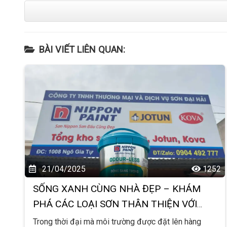
BÀI VIẾT LIÊN QUAN:
21/04/2025
1252
SỐNG XANH CÙNG NHÀ ĐẸP – KHÁM
PHÁ CÁC LOẠI SƠN THÂN THIỆN VỚI
MÔI TRƯỜNG HOT NHẤT HIỆN NAY!
Trong thời đại mà môi trường được đặt lên hàng