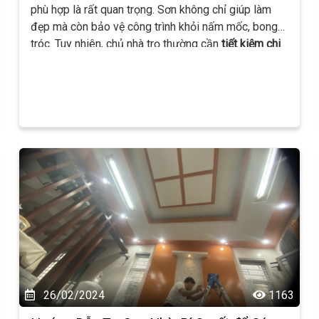
phù hợp là rất quan trọng. Sơn không chỉ giúp làm
đẹp mà còn bảo vệ công trình khỏi nấm mốc, bong
tróc. Tuy nhiên, chủ nhà trọ thường cần
tiết kiệm chi
phí
nhưng vẫn đảm bảo
độ bền và tính thẩm mỹ
.
Vậy nhà trọ nên dùng sơn gì? Hãy cùng tìm hiểu!
26/02/2024
1163