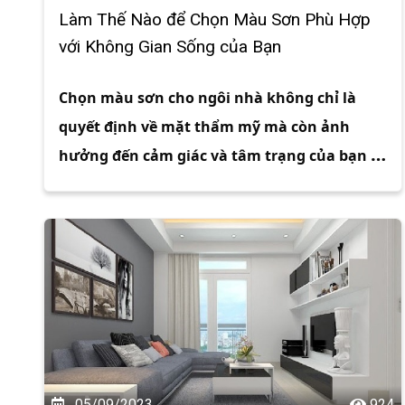
Làm Thế Nào để Chọn Màu Sơn Phù Hợp
với Không Gian Sống của Bạn
Chọn màu sơn cho ngôi nhà không chỉ là 
quyết định về mặt thẩm mỹ mà còn ảnh 
hưởng đến cảm giác và tâm trạng của bạn 
trong không gian sống. Một sự lựa chọn 
màu sắc phù hợp có thể biến ngôi nhà trở 
nên ấm cúng, rộng rãi hơn và thậm chí cải 
thiện tâm trạng của bạn. Dưới đây là hướng 
dẫn từng bước để chọn màu sơn phù hợp 
với không gian sống của bạn.
05/09/2023
924