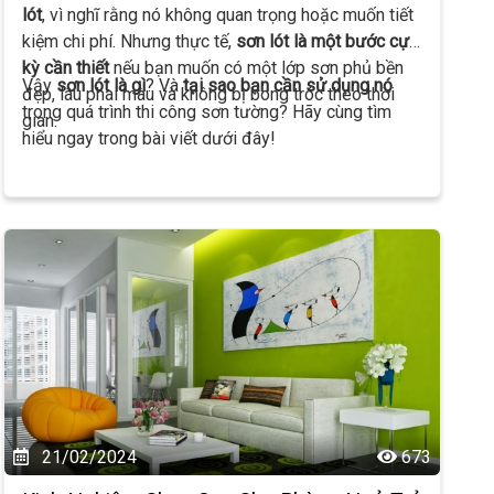
lót
, vì nghĩ rằng nó không quan trọng hoặc muốn tiết
kiệm chi phí. Nhưng thực tế,
sơn lót là một bước cực
kỳ cần thiết
nếu bạn muốn có một lớp sơn phủ bền
Vậy
sơn lót là gì
? Và
tại sao bạn cần sử dụng nó
đẹp, lâu phai màu và không bị bong tróc theo thời
trong quá trình thi công sơn tường? Hãy cùng tìm
gian.
hiểu ngay trong bài viết dưới đây!
21/02/2024
673