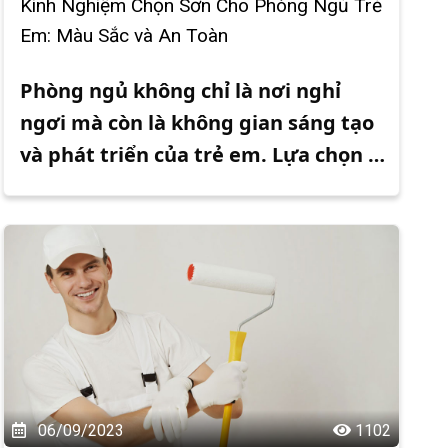
Kinh Nghiệm Chọn Sơn Cho Phòng Ngủ Trẻ
Em: Màu Sắc và An Toàn
Phòng ngủ không chỉ là nơi nghỉ 
ngơi mà còn là không gian sáng tạo 
và phát triển của trẻ em. Lựa chọn 
sơn phù hợp cho phòng ngủ trẻ em 
không chỉ cần phải đẹp mắt, phản 
ánh sở thích của trẻ, mà còn phải 
đảm bảo an toàn và thân thiện với 
sức khỏe. Dưới đây là những kinh 
nghiệm bạn cần biết để chọn sơn 
cho phòng ngủ trẻ em.
06/09/2023
1102