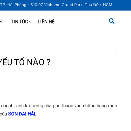
, TP. Hải Phòng - S10.07 Vinhome Grand Park, Thủ Đức, HCM
H
TIN TỨC
LIÊN HỆ
YẾU TỐ NÀO ?
y chi phí sơn lại tường nhà phụ thuộc vào những hạng mục
 của
SƠN ĐẠI HẢI
.