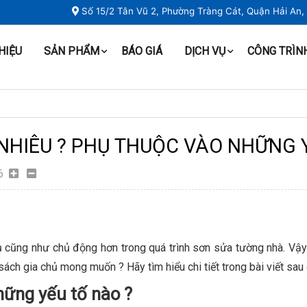
Số 15/2 Tân Vũ 2, Phường Tràng Cát, Quận Hải An
THIỆU
SẢN PHẨM
BÁO GIÁ
DỊCH VỤ
CÔNG TRÌN
 NHIÊU ? PHỤ THUỘC VÀO NHỮNG 
6
 đủ cũng như chủ động hơn trong quá trình sơn sửa tường nhà. Vậ
ách gia chủ mong muốn ? Hãy tìm hiểu chi tiết trong bài viết sau
hững yếu tố nào ?