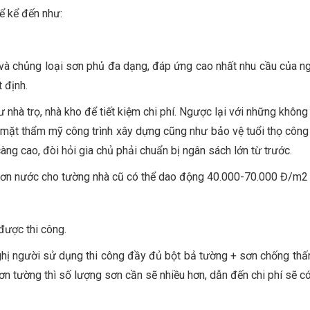
hể kể đến như:
u và chủng loại sơn phủ đa dạng, đáp ứng cao nhất nhu cầu của n
 định.
 nhà trọ, nhà kho để tiết kiệm chi phí. Ngược lại với những không
mặt thẩm mỹ công trình xây dựng cũng như bảo vệ tuổi thọ công t
àng cao, đòi hỏi gia chủ phải chuẩn bị ngân sách lớn từ trước.
ơn nước cho tường nhà cũ có thể dao động 40.000-70.000 Đ/m2 tù
được thi công.
ghị người sử dụng thi công đầy đủ bột bả tường + sơn chống thấ
n tường thì số lượng sơn cần sẽ nhiều hơn, dẫn đến chi phí sẽ có