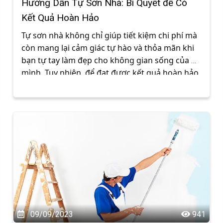
Hướng Dẫn Tự Sơn Nhà: Bí Quyết để Có
Kết Quả Hoàn Hảo
Tự sơn nhà không chỉ giúp tiết kiệm chi phí mà 
còn mang lại cảm giác tự hào và thỏa mãn khi 
bạn tự tay làm đẹp cho không gian sống của 
mình. Tuy nhiên, để đạt được kết quả hoàn hảo, 
cần phải có sự chuẩn bị kỹ lưỡng và tuân theo 
các bước cụ thể. Dưới đây là hướng dẫn và bí 
quyết để bạn tự sơn nhà như một chuyên gia.
09/09/2023
941