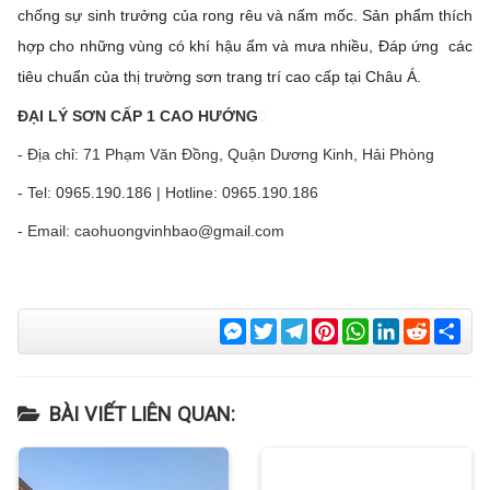
chống sự sinh trưởng của rong rêu và nấm mốc. Sản phẩm thích
hợp cho những vùng có khí hậu ẩm và mưa nhiều, Đáp ứng các
tiêu chuẩn của thị trường sơn trang trí cao cấp tại Châu Á.
ĐẠI LÝ SƠN CẤP 1 CAO HƯỚNG
- Địa chỉ: 71 Phạm Văn Đồng, Quận Dương Kinh, Hải Phòng
- Tel: 0965.190.186 | Hotline: 0965.190.186
- Email: caohuongvinhbao@gmail.com
Messenger
Twitter
Telegram
Pinterest
WhatsApp
LinkedIn
Reddit
Sha
BÀI VIẾT LIÊN QUAN: