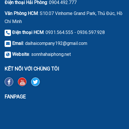
Điện thoại Hải Phòng
:
0904.492.777
Văn Phòng HCM
: S10.07 Vinhome Grand Park, Thủ Đức, Hồ
Chí Minh
Điện thoại HCM
: 0931.564.555 - 0936.597.928
Email
:
daihaicompany192@gmail.com
Website
:
sonnhahaiphong.net
KẾT NỐI VỚI CHÚNG TÔI
FANPAGE