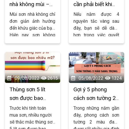
nhà không mùi –
cần phải biết khi
xu hướng của
chọn màu sơn nội
Mùi sơn nhà không chỉ
Nếu nắm được 4
tương lai
thất
đơn giản ảnh hưởng
nguyên tắc vàng sau
đến khứu giác của bạn.
đây, bạn sẽ dễ dàng
Hiện nay sơn không
hơn trong việc quyết
mùi đang là xu hướng
định màu sơn nội thất
dẫn dầu.
cho ngôi nhà của mình.
09/08/2022
2615
05/08/2022
1324
Thùng sơn 5 lít
Gợi ý 5 phong
sơn được bao
cách sơn tường 2
nhiêu m2?
màu sang trọng
Trước khi tính toán
Trong những năm gần
mua sơn, nhiều người
đây, phong cách sơn
sẽ thắc mắc thùng sơn
tường 2 màu đang
5 lít sơn được bao
được rất nhiều gia đình