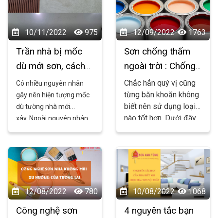
Jotun.
Sơn Đại Hải
xin
từ 
chia sẻ cùng các bạn
Sonnhahaiphong.net
những lý do sau nhé !
 sẽ hướng dẫn bạn 
10/11/2022
975
12/09/2022
1763
cách xử lý vết nứt 
Trần nhà bị mốc
Sơn chống thấm
một cách đơn giản 
dù mới sơn, cách
ngoài trời : Chống
mà hiệu quả. Hãy 
khắc phục như
thấm pha xi măng
cùng chúng tôi 
Chắc hẳn quý vị cũng
Có nhiều nguyên nhân
khám phá ngay sau 
nào?
hay là chống thấm
từng băn khoăn không
gây nên hiện tượng mốc
đây!
biết nên sử dụng loại
dù tường nhà mới
màu tốt hơn
nào tốt hơn. Dưới đây
xây. Ngoài nguyên nhân
là kinh nghiệm của
khách quan là tường bị
chúng tôi sau nhiều
ngấm và độ ẩm cao, còn
năm thi công xin được
có nguyên nhân chủ
chia sẻ với mọi người.
quan do thợ thi công sai
quy trình hoặc gia chủ
không sử dụng sơn lót
12/08/2022
780
10/08/2022
1068
Công nghệ sơn
4 nguyên tắc bạn