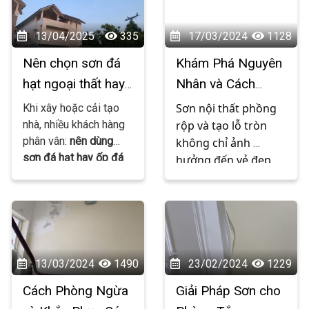
13/04/2025
335
17/03/2024
1128
Nên chọn sơn đá
Khám Phá Nguyên
hạt ngoại thất hay
Nhân và Cách
ốp đá thật? – Tư
Khắc Phục Hiện
Sơn nội thất phồng 
Khi xây hoặc cải tạo
vấn từ người trong
Tượng Sơn Nội
nhà, nhiều khách hàng
rộp và tạo lỗ tròn 
phân vân:
nên dùng
không chỉ ảnh 
nghề
Thất Phồng Rộp
sơn đá hạt hay ốp đá
hưởng đến vẻ đẹp 
và Tạo Lỗ Tròn
thật cho mặt tiền, trụ
của không gian sống 
cổng, tường rào...?
Cả
mà còn gây lo lắng 
hai đều có vẻ ngoài
cho gia chủ về chất 
sang trọng, bền bỉ và
lượng và độ bền của 
mang lại cảm giác “xịn
bức tường. Vậy 
sò”, nhưng khác nhau
nguyên nhân của 
13/03/2024
1490
23/02/2024
1229
rõ rệt về chi phí, thi
hiện tượng này là gì 
Cách Phòng Ngừa
Giải Pháp Sơn cho
công và độ bền.
và làm thế nào để 