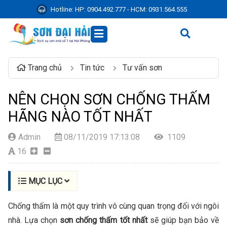
Hotline:
HP: 0904.492.777 - HCM: 0931.564.555
Trang chủ
Tin tức
Tư vấn sơn
NÊN CHỌN SƠN CHỐNG THẤM
HÃNG NÀO TỐT NHẤT
Admin
08/11/2019 17:13:08
1109
16
MỤC LỤC
Chống thấm là một quy trình vô cùng quan trọng đối với ngôi
nhà. Lựa chọn
sơn chống thấm tốt nhất
sẽ giúp bạn bảo về