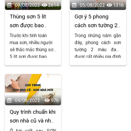
09/08/2022
2614
05/08/2022
1316
Thùng sơn 5 lít
Gợi ý 5 phong
sơn được bao
cách sơn tường 2
nhiêu m2?
màu sang trọng
Trước khi tính toán
Trong những năm gần
mua sơn, nhiều người
đây, phong cách sơn
sẽ thắc mắc thùng sơn
tường 2 màu đang
5 lít sơn được bao
được rất nhiều gia đình
nhiêu m2. Biết được
lựa chọn. Vậy sơn như
số liệu chính xác sẽ
thế nào để không bị
giúp bạn mua đúng
quê? Hãy cùng sơn
lượng sơn để sử dụng.
nhà hải phòng tìm hiểu
Sơn nhà Hải Phòng sẽ
bài viết sau nhé!
giải đáp thắc mắc đó
04/08/2022
976
cho mọi người.
Quy trình chuẩn khi
sơn nhà cũ và nhà
mới của Sơn Nhà
Ở bài viết sau, SƠN