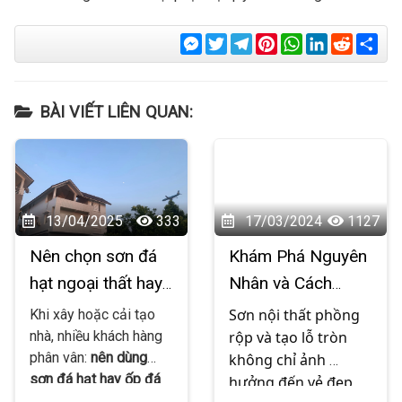
Messenger
Twitter
Telegram
Pinterest
WhatsApp
LinkedIn
Reddit
Sha
BÀI VIẾT LIÊN QUAN:
13/04/2025
333
17/03/2024
1127
Nên chọn sơn đá
Khám Phá Nguyên
hạt ngoại thất hay
Nhân và Cách
ốp đá thật? – Tư
Khắc Phục Hiện
Sơn nội thất phồng 
Khi xây hoặc cải tạo
vấn từ người trong
Tượng Sơn Nội
nhà, nhiều khách hàng
rộp và tạo lỗ tròn 
phân vân:
nên dùng
không chỉ ảnh 
nghề
Thất Phồng Rộp
sơn đá hạt hay ốp đá
hưởng đến vẻ đẹp 
và Tạo Lỗ Tròn
thật cho mặt tiền, trụ