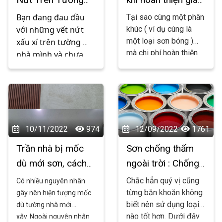
viết dưới đây nhé !
bằng bài chia sẻ 
Nhà Hiệu Quả
lại cao hơn so với
dưới đây nhé
Bạn đang đau đầu 
Tại sao cùng một phân
các hãng sơn
với những vết nứt 
khúc ( ví dụ cùng là
một loại sơn bóng )
xấu xí trên tường 
khác?
mà chi phí hoàn thiện
nhà mình và chưa 
của sơn Kova lại đắt
biết phải làm thế 
hơn so với các hãng
nào để xử lý chúng? 
sơn khác như Nippon,
Đừng lo, bài viết này 
Jotun.
Sơn Đại Hải
xin
từ 
chia sẻ cùng các bạn
Sonnhahaiphong.net
những lý do sau nhé !
 sẽ hướng dẫn bạn 
10/11/2022
974
12/09/2022
1761
cách xử lý vết nứt 
Trần nhà bị mốc
Sơn chống thấm
một cách đơn giản 
dù mới sơn, cách
ngoài trời : Chống
mà hiệu quả. Hãy 
khắc phục như
thấm pha xi măng
cùng chúng tôi 
Chắc hẳn quý vị cũng
Có nhiều nguyên nhân
khám phá ngay sau 
nào?
hay là chống thấm
từng băn khoăn không
gây nên hiện tượng mốc
đây!
biết nên sử dụng loại
dù tường nhà mới
màu tốt hơn
nào tốt hơn. Dưới đây
xây. Ngoài nguyên nhân