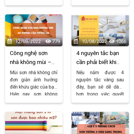
là kinh nghiệm của
khách quan là tường bị
chúng tôi sau nhiều
ngấm và độ ẩm cao, còn
năm thi công xin được
có nguyên nhân chủ
chia sẻ với mọi người.
quan do thợ thi công sai
quy trình hoặc gia chủ
không sử dụng sơn lót
12/08/2022
779
10/08/2022
1066
Công nghệ sơn
4 nguyên tắc bạn
nhà không mùi –
cần phải biết khi
xu hướng của
chọn màu sơn nội
Mùi sơn nhà không chỉ
Nếu nắm được 4
tương lai
thất
đơn giản ảnh hưởng
nguyên tắc vàng sau
đến khứu giác của bạn.
đây, bạn sẽ dễ dàng
Hiện nay sơn không
hơn trong việc quyết
mùi đang là xu hướng
định màu sơn nội thất
dẫn dầu.
cho ngôi nhà của mình.