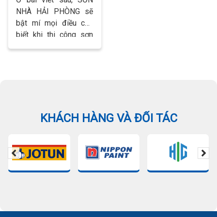
Hải Phòng
NHÀ HẢI PHÒNG sẽ
bật mí mọi điều cần
biết khi thi công sơn
nhà mới và nhà cũ.
KHÁCH HÀNG VÀ ĐỐI TÁC