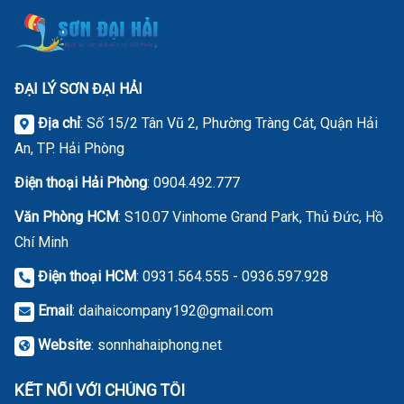
ĐẠI LÝ SƠN ĐẠI HẢI
Địa chỉ
: Số 15/2 Tân Vũ 2, Phường Tràng Cát, Quận Hải
An, TP. Hải Phòng
Điện thoại Hải Phòng
:
0904.492.777
Văn Phòng HCM
: S10.07 Vinhome Grand Park, Thủ Đức, Hồ
Chí Minh
Điện thoại HCM
: 0931.564.555 - 0936.597.928
Email
:
daihaicompany192@gmail.com
Website
:
sonnhahaiphong.net
KẾT NỐI VỚI CHÚNG TÔI