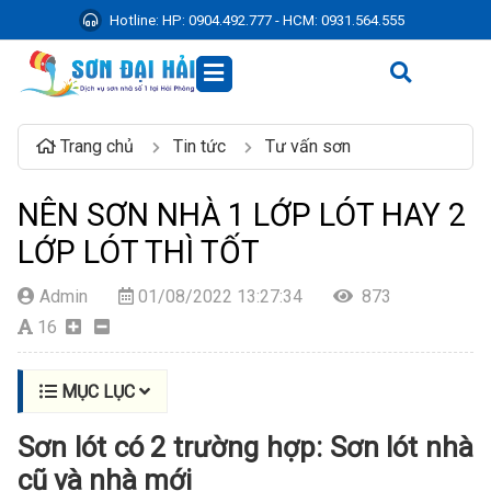
Hotline:
HP: 0904.492.777 - HCM: 0931.564.555
Trang chủ
Tin tức
Tư vấn sơn
NÊN SƠN NHÀ 1 LỚP LÓT HAY 2
LỚP LÓT THÌ TỐT
Admin
01/08/2022 13:27:34
873
16
MỤC LỤC
Sơn lót có 2 trường hợp: Sơn lót nhà
cũ và nhà mới