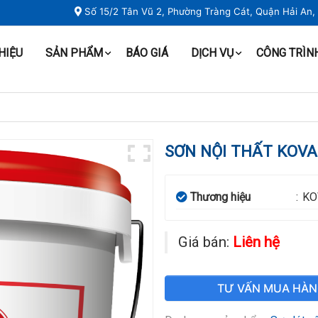
Số 15/2 Tân Vũ 2, Phường Tràng Cát, Quận Hải An
THIỆU
SẢN PHẨM
BÁO GIÁ
DỊCH VỤ
CÔNG TRÌN
SƠN NỘI THẤT KOVA
Thương hiệu
:
KO
Giá bán:
Liên hệ
TƯ VẤN MUA HÀ