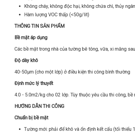
Không cháy, không độc hại, không chứa chì, thủy ngân
Hàm lượng VOC thấp (<50g/lít)
THÔNG TIN SẢN PHẨM
Bề mặt áp dụng
Các bề mặt trong nhà của tường bê tông, vữa, xi măng sa
Độ dày khô
40-50µm (cho một lớp) ở điều kiện thi công bình thường
Định mức lý thuyết
4.0 - 5.0m2/kg cho 02 lớp. Tùy thuộc yêu cầu thi công, bề 
HƯỚNG DẪN THI CÔNG
Chuẩn bị bề mặt
Tường mới: phải để khô và ổn định kết cấu (tối thiểu