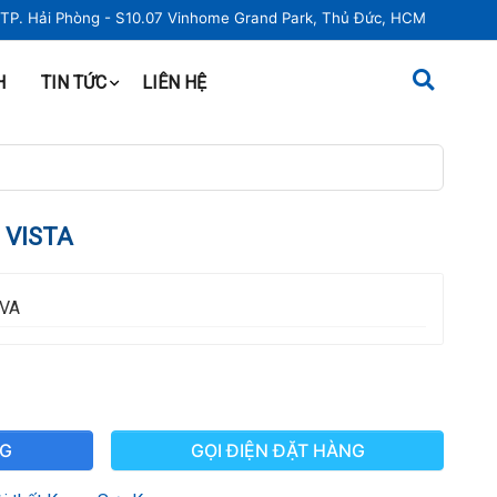
, TP. Hải Phòng - S10.07 Vinhome Grand Park, Thủ Đức, HCM
H
TIN TỨC
LIÊN HỆ
 VISTA
VA
NG
GỌI ĐIỆN ĐẶT HÀNG