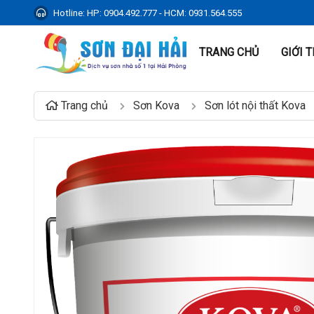
Hotline:
HP: 0904.492.777 - HCM: 0931.564.555
TRANG CHỦ
GIỚI 
Trang chủ
Sơn Kova
Sơn lót nội thất Kova