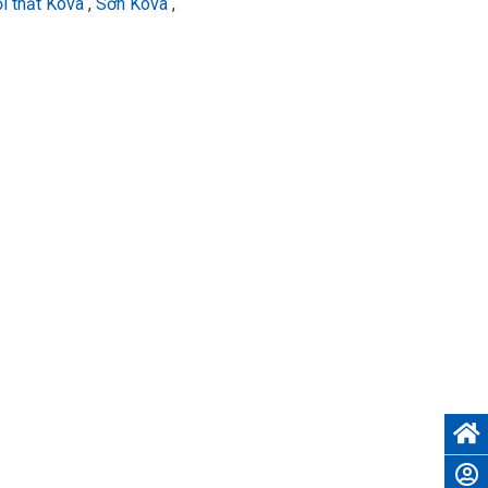
ội thất Kova
,
Sơn Kova
,