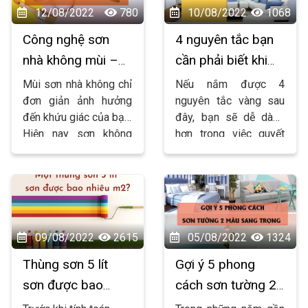
không sử dụng sơn lót
12/08/2022
780
10/08/2022
1068
Công nghệ sơn
4 nguyên tắc bạn
nhà không mùi –
cần phải biết khi
xu hướng của
chọn màu sơn nội
Mùi sơn nhà không chỉ
Nếu nắm được 4
tương lai
thất
đơn giản ảnh hưởng
nguyên tắc vàng sau
đến khứu giác của bạn.
đây, bạn sẽ dễ dàng
Hiện nay sơn không
hơn trong việc quyết
mùi đang là xu hướng
định màu sơn nội thất
dẫn dầu.
cho ngôi nhà của mình.
09/08/2022
2615
05/08/2022
1324
Thùng sơn 5 lít
Gợi ý 5 phong
sơn được bao
cách sơn tường 2
nhiêu m2?
màu sang trọng