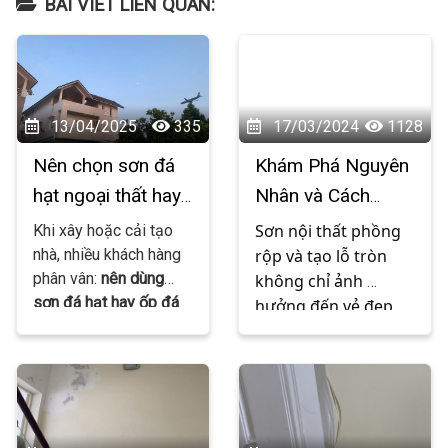
BÀI VIẾT LIÊN QUAN:
13/04/2025
335
17/03/2024
1128
Nên chọn sơn đá
Khám Phá Nguyên
hạt ngoại thất hay
Nhân và Cách
ốp đá thật? – Tư
Khắc Phục Hiện
Sơn nội thất phồng 
Khi xây hoặc cải tạo
vấn từ người trong
Tượng Sơn Nội
nhà, nhiều khách hàng
rộp và tạo lỗ tròn 
phân vân:
nên dùng
không chỉ ảnh 
nghề
Thất Phồng Rộp
sơn đá hạt hay ốp đá
hưởng đến vẻ đẹp 
và Tạo Lỗ Tròn
thật cho mặt tiền, trụ
của không gian sống 
cổng, tường rào...?
Cả
mà còn gây lo lắng 
hai đều có vẻ ngoài
cho gia chủ về chất 
sang trọng, bền bỉ và
lượng và độ bền của 
mang lại cảm giác “xịn
bức tường. Vậy 
sò”, nhưng khác nhau