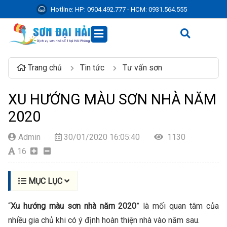
Hotline:
HP: 0904.492.777 - HCM: 0931.564.555
Trang chủ
Tin tức
Tư vấn sơn
XU HƯỚNG MÀU SƠN NHÀ NĂM
2020
Admin
30/01/2020 16:05:40
1130
16
MỤC LỤC
“
Xu hướng màu sơn nhà năm 2020
” là mối quan tâm của
nhiều gia chủ khi có ý định hoàn thiện nhà vào năm sau.