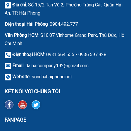
Địa chỉ
: Số 15/2 Tân Vũ 2, Phường Tràng Cát, Quận Hải
An, TP. Hải Phòng
Điện thoại Hải Phòng
:
0904.492.777
Văn Phòng HCM
: S10.07 Vinhome Grand Park, Thủ Đức, Hồ
Chí Minh
Điện thoại HCM
: 0931.564.555 - 0936.597.928
Email
:
daihaicompany192@gmail.com
Website
:
sonnhahaiphong.net
KẾT NỐI VỚI CHÚNG TÔI
FANPAGE