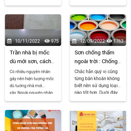
của sơn Kova lại đắt
biết phải làm thế 
hơn so với các hãng
nào để xử lý chúng? 
sơn khác như Nippon,
Đừng lo, bài viết này 
Jotun.
Sơn Đại Hải
xin
từ 
chia sẻ cùng các bạn
Sonnhahaiphong.net
những lý do sau nhé !
 sẽ hướng dẫn bạn 
10/11/2022
975
12/09/2022
1763
cách xử lý vết nứt 
Trần nhà bị mốc
Sơn chống thấm
một cách đơn giản 
dù mới sơn, cách
ngoài trời : Chống
mà hiệu quả. Hãy 
khắc phục như
thấm pha xi măng
cùng chúng tôi 
Chắc hẳn quý vị cũng
Có nhiều nguyên nhân
khám phá ngay sau 
nào?
hay là chống thấm
từng băn khoăn không
gây nên hiện tượng mốc
đây!
biết nên sử dụng loại
dù tường nhà mới
màu tốt hơn
nào tốt hơn. Dưới đây
xây. Ngoài nguyên nhân
là kinh nghiệm của
khách quan là tường bị
chúng tôi sau nhiều
ngấm và độ ẩm cao, còn
năm thi công xin được
có nguyên nhân chủ
chia sẻ với mọi người.
quan do thợ thi công sai
quy trình hoặc gia chủ