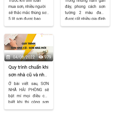
Trước khi tính toán
Trong những năm gần
mua sơn, nhiều người
đây, phong cách sơn
sẽ thắc mắc thùng sơn
tường 2 màu đang
5 lít sơn được bao
được rất nhiều gia đình
nhiêu m2. Biết được
lựa chọn. Vậy sơn như
số liệu chính xác sẽ
thế nào để không bị
giúp bạn mua đúng
quê? Hãy cùng sơn
lượng sơn để sử dụng.
nhà hải phòng tìm hiểu
Sơn nhà Hải Phòng sẽ
bài viết sau nhé!
giải đáp thắc mắc đó
04/08/2022
979
cho mọi người.
Quy trình chuẩn khi
sơn nhà cũ và nhà
mới của Sơn Nhà
Ở bài viết sau, SƠN
Hải Phòng
NHÀ HẢI PHÒNG sẽ
bật mí mọi điều cần
biết khi thi công sơn
nhà mới và nhà cũ.