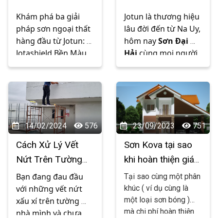
cho phòng tắm của 
Bạn với Sơn Ngoại
Che Phủ Tối Đa và
ngừa và khắc phục các
Khám phá ba giải 
Jotun là thương hiệu 
bạn.
Thất Jotun
Essence Dễ Lau
vấn đề này. Mời các
pháp sơn ngoại thất 
lâu đời đến từ Na Uy, 
bạn theo dõi nhé !
Chùi
hàng đầu từ Jotun: 
hôm nay 
Sơn Đại 
Jotashield Bền Màu 
Hải
 cùng mọi người 
Tối Ưu, Jotun Chống 
tìm hiểu về ba dòng 
Phai Màu Jotashield 
sơn hàng đầu của 
và Jotun Tough 
Jotun - Majestic, 
Shield - bảo vệ tối ưu 
Essence Che Phủ Tối 
cho ngôi nhà của 
Đa, và Essence Dễ 
bạn. Xin mời quý vị 
Lau Chùi - giải pháp 
14/02/2024
576
23/09/2023
751
cùng tìm hiểu với 
hoàn hảo cho mọi 
Cách Xử Lý Vết
Sơn Kova tại sao
Sơn Đại Hải bằng bài 
không gian sống 
Nứt Trên Tường
khi hoàn thiện giá
viết dưới đây nhé !
bằng bài chia sẻ 
Nhà Hiệu Quả
lại cao hơn so với
dưới đây nhé
Bạn đang đau đầu 
Tại sao cùng một phân
các hãng sơn
với những vết nứt 
khúc ( ví dụ cùng là
một loại sơn bóng )
xấu xí trên tường 
khác?
mà chi phí hoàn thiện
nhà mình và chưa 