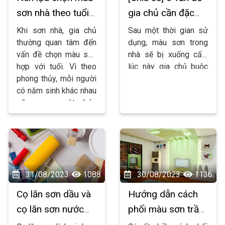
không gian sống 
muốn ? Hãy tìm hiểu
tôi theo dõi bài viết
sơn nhà theo tuổi
gia chủ cần đặc
của bạn.
chi tiết trong bài viết
nhé !
chồng hay vợ ?
biệt lưu ý khi sơn
Khi sơn nhà, gia chủ
Sau một thời gian sử
sau của
SƠN ĐẠI HẢI
.
lại nhà
thường quan tâm đến
dụng, màu sơn trong
vấn đề chọn màu sơn
nhà sẽ bị xuống cấp,
hợp với tuổi. Vì theo
lúc này gia chủ buộc
phong thủy, mỗi người
phải sơn lại. Tuy nhiên,
có năm sinh khác nhau
để có được lớp sơn
sẽ mang một bản
mới hoàn hảo, bạn
mệnh tương ứng. Tuy
phải biết cách sơn lại
nhiên, rất nhiều gia chủ
tường cũ đúng cách.
thắc mắc chọn màu
Bài viết dưới đây
SƠN
sơn nhà theo tuổi của
ĐẠI HẢI
sẽ chia sẻ
ai trong gia đình ? Do
đến bạn một số lưu ý
31/08/2023
1088
30/08/2023
1136
đó, bài viết dưới đây
khi sơn lại nhà, hãy
SƠN ĐẠI HẢI
sẽ cùng
cùng tìm hiểu nhé !
Cọ lăn sơn dầu và
Hướng dẫn cách
bạn tìm hiểu về vấn đề
cọ lăn sơn nước
phối màu sơn trần
này nhé !
có giống nhau hay
nhà đẹp cho không