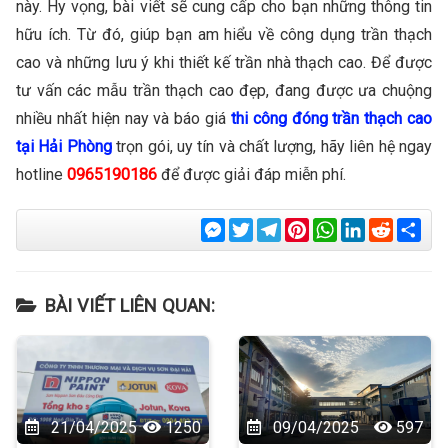
này. Hy vọng, bài viết sẽ cung cấp cho bạn những thông tin
hữu ích. Từ đó, giúp bạn am hiểu về công dụng trần thạch
cao và những lưu ý khi thiết kế trần nhà thạch cao. Để được
tư vấn các mẫu trần thạch cao đẹp, đang được ưa chuộng
nhiều nhất hiện nay và báo giá
thi công đóng trần thạch cao
tại Hải Phòng
trọn gói, uy tín và chất lượng, hãy liên hệ ngay
hotline
0965190186
để được giải đáp miễn phí.
Messenger
Twitter
Telegram
Pinterest
WhatsApp
LinkedIn
Reddit
Sha
BÀI VIẾT LIÊN QUAN:
21/04/2025
1250
09/04/2025
597