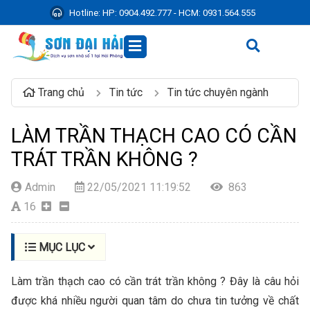
Hotline:
HP: 0904.492.777 - HCM: 0931.564.555
Trang chủ
Tin tức
Tin tức chuyên ngành
LÀM TRẦN THẠCH CAO CÓ CẦN
TRÁT TRẦN KHÔNG ?
Admin
22/05/2021 11:19:52
863
16
MỤC LỤC
Làm trần thạch cao có cần trát trần không ? Đây là câu hỏi
được khá nhiều người quan tâm do chưa tin tưởng về chất