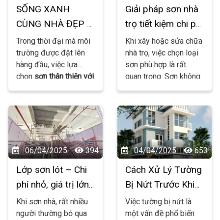
SỐNG XANH
Giải pháp sơn nhà
CÙNG NHÀ ĐẸP –
trọ tiết kiệm chi phí
KHÁM PHÁ CÁC
mà vẫn chất lượng
Trong thời đại mà môi
Khi xây hoặc sửa chữa
LOẠI SƠN THÂN
trường được đặt lên
nhà trọ, việc chọn loại
hàng đầu, việc lựa
sơn phù hợp là rất
THIỆN VỚI MÔI
chọn
sơn thân thiện với
quan trọng. Sơn không
TRƯỜNG HOT
môi trường
không chỉ
chỉ giúp làm đẹp mà
NHẤT HIỆN NAY!
giúp bảo vệ sức khỏe
còn bảo vệ công trình
gia đình mà còn góp
khỏi nấm mốc, bong
phần giảm thiểu ô
tróc. Tuy nhiên, chủ nhà
nhiễm. Dưới đây là một
trọ thường cần
tiết
số loại sơn "xanh"
kiệm chi phí
nhưng vẫn
06/04/2025
394
04/04/2025
653
được ưa chuộng hiện
đảm bảo
độ bền và
Lớp sơn lót – Chi
Cách Xử Lý Tường
nay:
tính thẩm mỹ
. Vậy nhà
trọ nên dùng sơn gì?
phí nhỏ, giá trị lớn
Bị Nứt Trước Khi
Hãy cùng tìm hiểu!
trong mỗi công
Sơn Để Đạt Kết
Khi sơn nhà, rất nhiều
Việc tường bị nứt là
trình
Quả Tốt Nhất
người thường bỏ qua
một vấn đề phổ biến