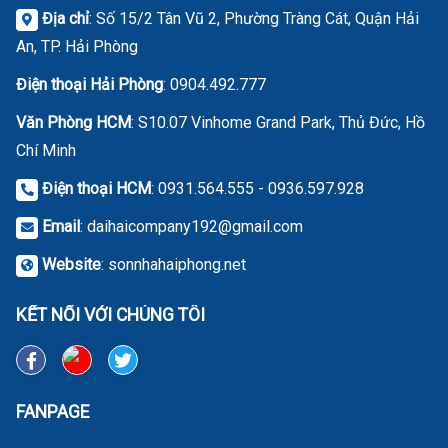
Địa chỉ
: Số 15/2 Tân Vũ 2, Phường Tràng Cát, Quận Hải
An, TP. Hải Phòng
Điện thoại Hải Phòng
:
0904.492.777
Văn Phòng HCM
: S10.07 Vinhome Grand Park, Thủ Đức, Hồ
Chí Minh
Điện thoại HCM
: 0931.564.555 - 0936.597.928
Email
:
daihaicompany192@gmail.com
Website
:
sonnhahaiphong.net
KẾT NỐI VỚI CHÚNG TÔI
FANPAGE